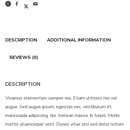
0
Password
*
DESCRIPTION
ADDITIONAL INFORMATION
Remember me
REVIEWS (0)
DESCRIPTION
Vivamus elementum semper nisi. Etiam ultricies nisi vel
I need to register
|
Lost your password?
augue. Sed augue ipsum, egestas nec, vestibulum et,
malesuada adipiscing, dui. Aenean massa. In turpis. Morbi
mattis ullamcorper velit. Donec vitae orci sed dolor rutrum