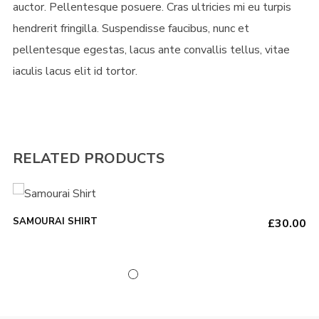
auctor. Pellentesque posuere. Cras ultricies mi eu turpis
hendrerit fringilla. Suspendisse faucibus, nunc et
pellentesque egestas, lacus ante convallis tellus, vitae
iaculis lacus elit id tortor.
RELATED PRODUCTS
This
SELECT OPTIONS
SAMOURAI SHIRT
£
30.00
product
has
multiple
variants.
The